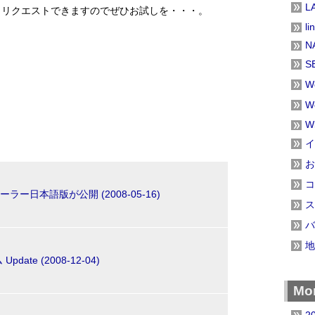
L
もリクエストできますのでぜひお試しを・・・。
li
N
S
W
W
W
イ
お
コ
ラー日本語版が公開 (2008-05-16)
ス
バ
地
date (2008-12-04)
Mon