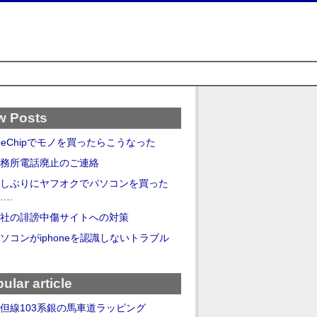
w Posts
eeChipでモノを買ったらこうなった
務所電話廃止のご連絡
しぶりにヤフオクでパソコンを買った
….
社の誹謗中傷サイトへの対策
ソコンがiphoneを認識しないトラブル
ular article
但線103系銀の馬車道ラッピング