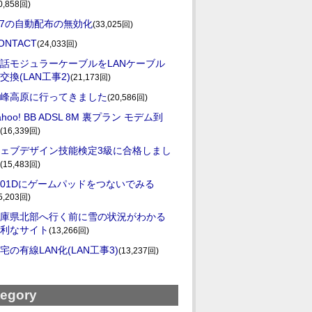
0,858回)
E7の自動配布の無効化
(33,025回)
ONTACT
(24,033回)
話モジュラーケーブルをLANケーブル
交換(LAN工事2)
(21,173回)
峰高原に行ってきました
(20,586回)
ahoo! BB ADSL 8M 裏プラン モデム到
(16,339回)
ェブデザイン技能検定3級に合格しまし
(15,483回)
-01Dにゲームパッドをつないでみる
5,203回)
庫県北部へ行く前に雪の状況がわかる
利なサイト
(13,266回)
宅の有線LAN化(LAN工事3)
(13,237回)
tegory