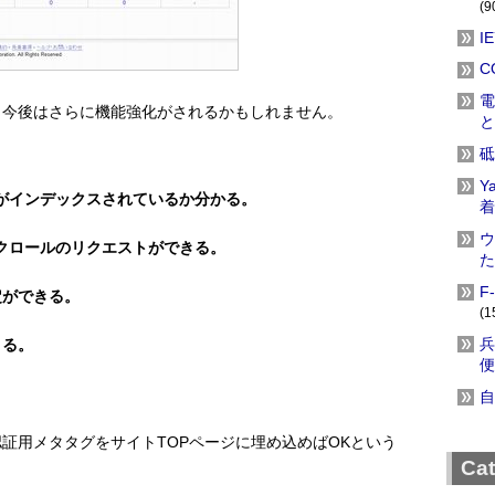
(9
I
C
電
、今後はさらに機能強化がされるかもしれません。
と
砥
Y
ジがインデックスされているか分かる。
着
ウ
、クロールのリクエストができる。
た
F
定ができる。
(1
兵
きる。
便
自
証用メタタグをサイトTOPページに埋め込めばOKという
Ca