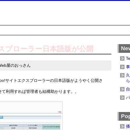
エクスプローラー日本語版が公開
Ne
T
Web屋のおっさん
事
久
oo!サイトエクスプローラーの日本語版がようやく公開さ
ら
自
わせて利用すれば管理者も結構助かります。。
パ
Pop
播