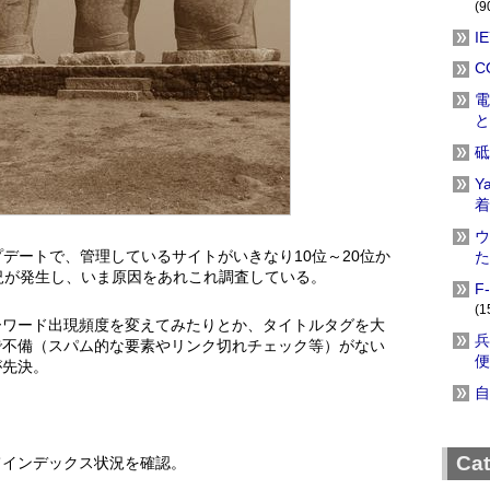
(9
I
C
電
と
砥
Y
着
ウ
プデートで、管理しているサイトがいきなり10位～20位か
た
況が発生し、いま原因をあれこれ調査している。
F
(1
ーワード出現頻度を変えてみたりとか、タイトルタグを大
兵
で不備（スパム的な要素やリンク切れチェック等）がない
便
が先決。
自
。
Ca
てインデックス状況を確認。