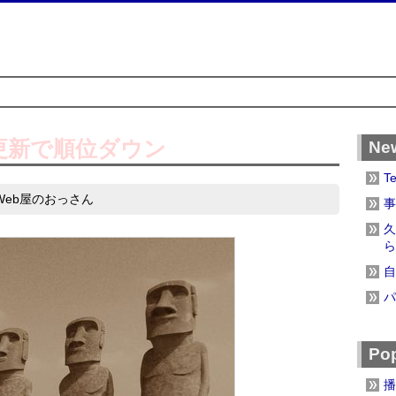
更新で順位ダウン
Ne
T
Web屋のおっさん
事
久
ら
自
パ
Pop
播