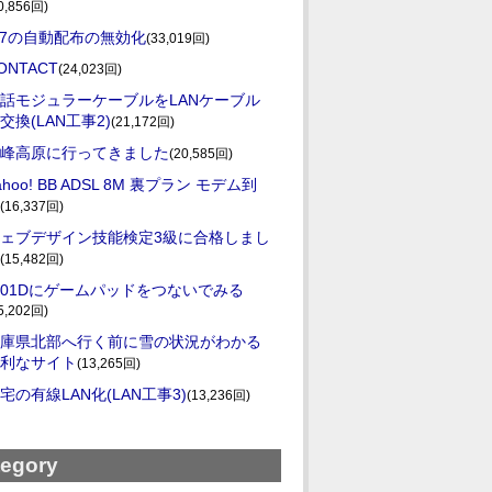
0,856回)
E7の自動配布の無効化
(33,019回)
ONTACT
(24,023回)
話モジュラーケーブルをLANケーブル
交換(LAN工事2)
(21,172回)
峰高原に行ってきました
(20,585回)
ahoo! BB ADSL 8M 裏プラン モデム到
(16,337回)
ェブデザイン技能検定3級に合格しまし
(15,482回)
-01Dにゲームパッドをつないでみる
5,202回)
庫県北部へ行く前に雪の状況がわかる
利なサイト
(13,265回)
宅の有線LAN化(LAN工事3)
(13,236回)
tegory