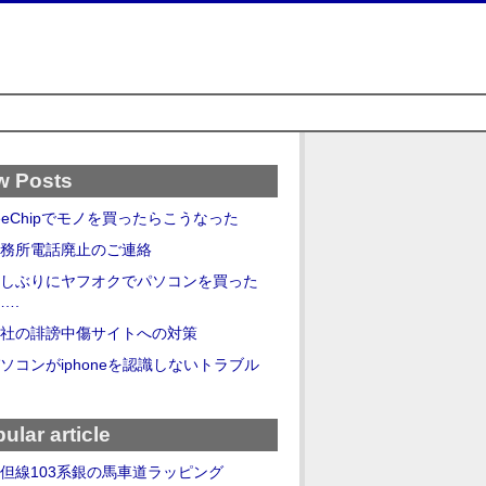
w Posts
eeChipでモノを買ったらこうなった
務所電話廃止のご連絡
しぶりにヤフオクでパソコンを買った
….
社の誹謗中傷サイトへの対策
ソコンがiphoneを認識しないトラブル
ular article
但線103系銀の馬車道ラッピング