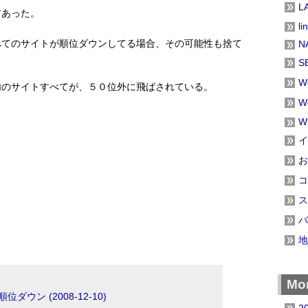
L
前あった。
li
べてのサイトが順位ダウンしてる場合、その可能性も捨て
N
S
W
内のサイトすべてが、５０位外に飛ばされている。
W
W
イ
お
コ
ス
バ
地
Mon
ウン (2008-12-10)