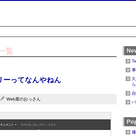
一覧
Ne
T
事
リーってなんやねん
久
ら
自
Web屋のおっさん
パ
Pop
播