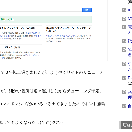
(9
I
C
電
と
砥
Y
着
ウ
た
して３年以上過ぎましたが、ようやくサイトのリニューア
F
(1
すが、細かい箇所は追々運用しながらチューニング予定。
兵
便
だのレスポンシブだのいろいろ出てきましたのでホント浦島
自
してもよくなったし(^m^ )クスッ
Ca