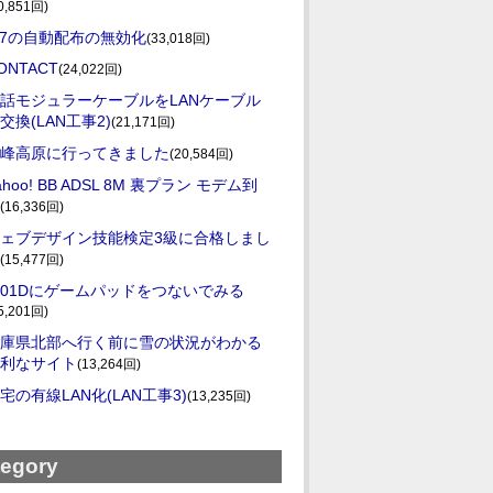
0,851回)
E7の自動配布の無効化
(33,018回)
ONTACT
(24,022回)
話モジュラーケーブルをLANケーブル
交換(LAN工事2)
(21,171回)
峰高原に行ってきました
(20,584回)
ahoo! BB ADSL 8M 裏プラン モデム到
(16,336回)
ェブデザイン技能検定3級に合格しまし
(15,477回)
-01Dにゲームパッドをつないでみる
5,201回)
庫県北部へ行く前に雪の状況がわかる
利なサイト
(13,264回)
宅の有線LAN化(LAN工事3)
(13,235回)
tegory