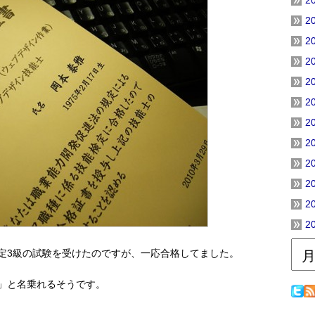
2
2
2
2
2
2
2
2
2
2
2
2
定3級の試験を受けたのですが、一応合格してました。
」と名乗れるそうです。