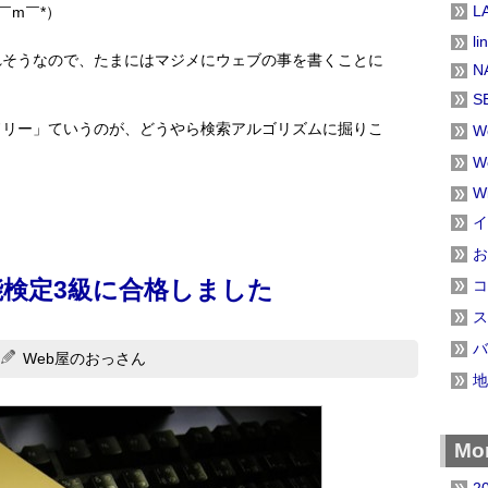
L
￣m￣*）
li
れそうなので、たまにはマジメにウェブの事を書くことに
N
S
ドリー」ていうのが、どうやら検索アルゴリズムに掘りこ
W
W
W
イ
お
検定3級に合格しました
コ
ス
バ
Web屋のおっさん
地
Mon