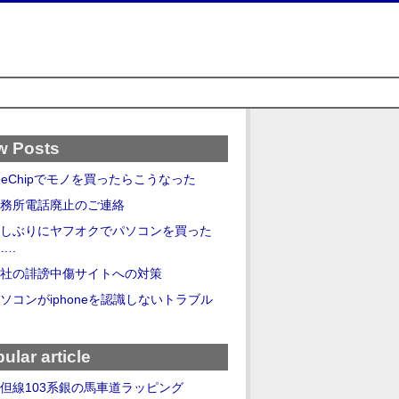
w Posts
eeChipでモノを買ったらこうなった
務所電話廃止のご連絡
しぶりにヤフオクでパソコンを買った
….
社の誹謗中傷サイトへの対策
ソコンがiphoneを認識しないトラブル
ular article
但線103系銀の馬車道ラッピング