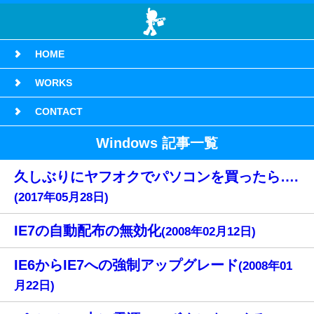
HOME
WORKS
CONTACT
Windows 記事一覧
久しぶりにヤフオクでパソコンを買ったら….
(2017年05月28日)
IE7の自動配布の無効化
(2008年02月12日)
IE6からIE7への強制アップグレード
(2008年01
月22日)