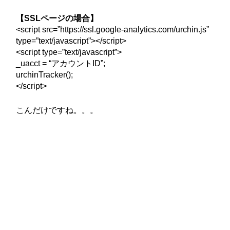
【SSLページの場合】
<script src=”https://ssl.google-analytics.com/urchin.js”
type=”text/javascript”></script>
<script type=”text/javascript”>
_uacct = “アカウントID”;
urchinTracker();
</script>
こんだけですね。。。