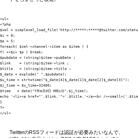
<ul>

<?php

$xml = simplexml_load_file('http://*****:*****@twitter.com/statu
$i = 0;

$p = 5;

foreach( $xml->channel->item as $item ) {

f( ++$i> $p ) break;

$pubdate = (string)$item->pubDate ;

$link    = (string)$item->link ;

$title   = (string)$item->title ;

$_date = explode(" ",$pubdate);

$u_time = strtotime("$_date[4]$_date[1]$_date[2]$_date[3]");

$j_time = $u_time+32400;

$time   = date("Y年m月d日 H時i分",$j_time);

echo '<li><a href="'.$link.'">'.$title.'</a><br /><small>('.$tim
}

?>

TwitterのRSSフィードは認証が必要みたいなんで、