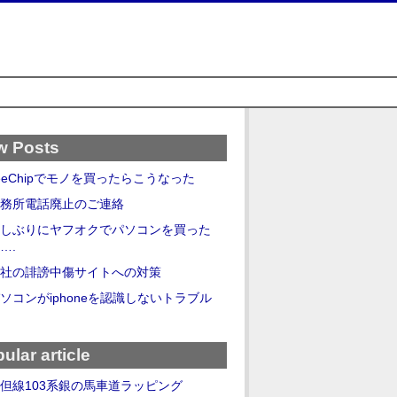
w Posts
eeChipでモノを買ったらこうなった
務所電話廃止のご連絡
しぶりにヤフオクでパソコンを買った
….
社の誹謗中傷サイトへの対策
ソコンがiphoneを認識しないトラブル
ular article
但線103系銀の馬車道ラッピング