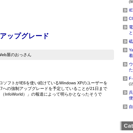
(9
I
C
電
と
強制アップグレード
砥
Y
Web屋のおっさん
着
ウ
た
F
クロソフトがIE6を使い続けているWindows XPのユーザーを
(1
E7への強制アップグレードを予定していることが21日まで
兵
InfoWorld）」の報道によって明らかとなったそうで
便
自
Ca