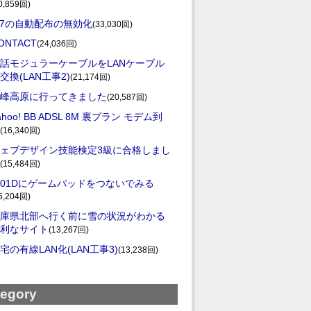
0,859回)
E7の自動配布の無効化
(33,030回)
ONTACT
(24,036回)
話モジュラーケーブルをLANケーブル
交換(LAN工事2)
(21,174回)
峰高原に行ってきました
(20,587回)
ahoo! BB ADSL 8M 裏プラン モデム到
(16,340回)
ェブデザイン技能検定3級に合格しまし
(15,484回)
-01Dにゲームパッドをつないでみる
5,204回)
庫県北部へ行く前に雪の状況がわかる
利なサイト
(13,267回)
宅の有線LAN化(LAN工事3)
(13,238回)
tegory