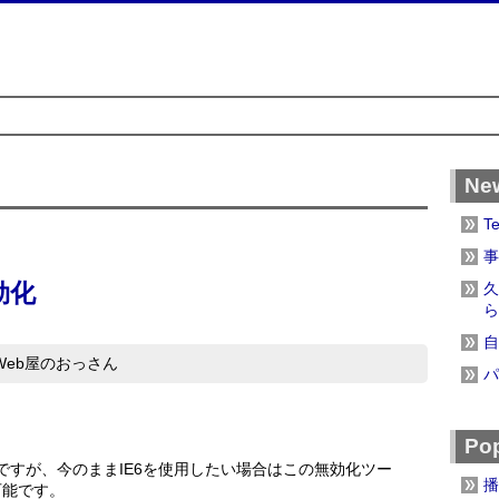
Ne
T
事
効化
久
ら
自
Web屋のおっさん
パ
Pop
ですが、今のままIE6を使用したい場合はこの無効化ツー
播
可能です。