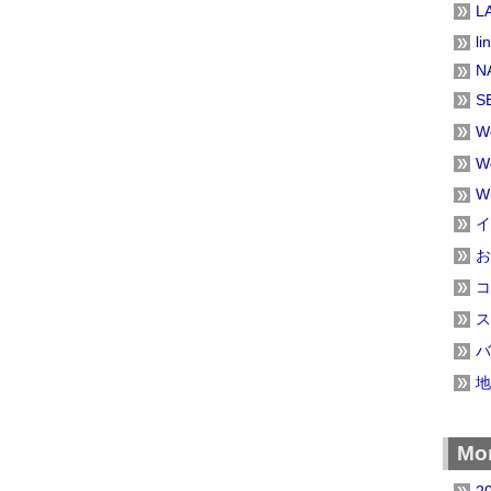
L
li
N
S
W
W
W
イ
お
コ
ス
バ
地
Mon