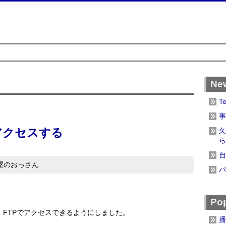
Ne
T
事
でアクセスする
久
ら
自
b屋のおっさん
パ
Pop
が、FTPでアクセスできるようにしました。
播