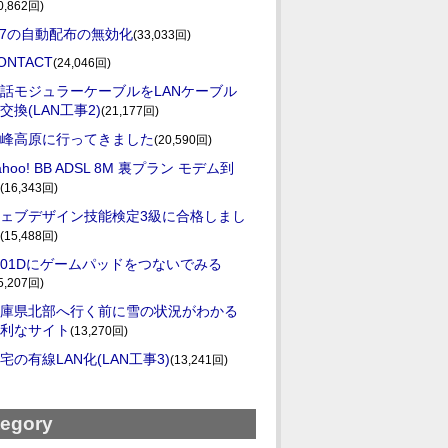
0,862回)
E7の自動配布の無効化
(33,033回)
ONTACT
(24,046回)
話モジュラーケーブルをLANケーブル
交換(LAN工事2)
(21,177回)
峰高原に行ってきました
(20,590回)
ahoo! BB ADSL 8M 裏プラン モデム到
(16,343回)
ェブデザイン技能検定3級に合格しまし
(15,488回)
-01Dにゲームパッドをつないでみる
5,207回)
庫県北部へ行く前に雪の状況がわかる
利なサイト
(13,270回)
宅の有線LAN化(LAN工事3)
(13,241回)
tegory