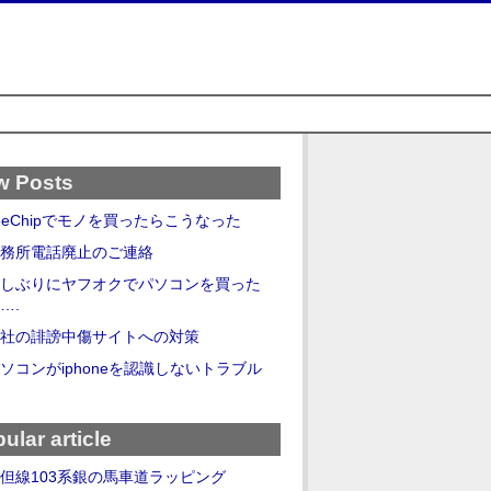
w Posts
eeChipでモノを買ったらこうなった
務所電話廃止のご連絡
しぶりにヤフオクでパソコンを買った
….
社の誹謗中傷サイトへの対策
ソコンがiphoneを認識しないトラブル
ular article
但線103系銀の馬車道ラッピング