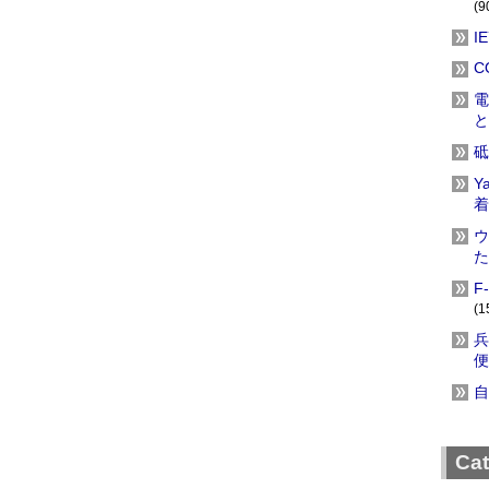
(9
I
C
電
と
砥
Y
着
ウ
た
F
(1
兵
便
自
Ca