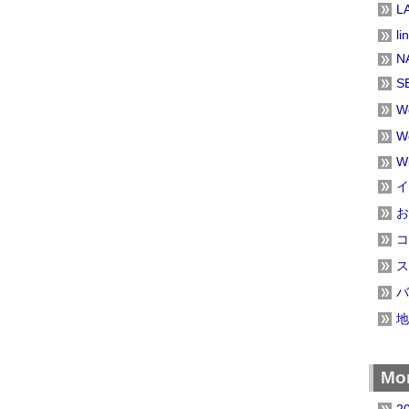
L
li
N
S
W
W
W
イ
お
コ
ス
バ
地
Mon